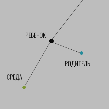
КОНТАКТЫ
телефон
8 (495) 260-83-25
почта
montessori.sad@gmail.com
адрес отделения Азарово
Азарово Северное, деревня
Семёнково, ул. Сиреневая, 2
адрес отделения Одинцово
г. Одинцово, ул. Северная, 10
связаться