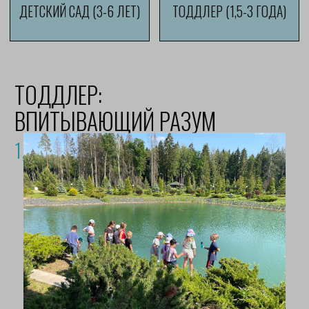
ИССЛЕДОВАТЕЛЬ
9-12 ЛЕТ
Развивает критическое мышление,
выдвигает гипотезы и учится
проводить эксперименты
Учится планированию: составляет
план задач исходя
из индивидуальной траектории
обучения и анализирует свою
эффективность
Постигает нравственные законы,
устанавливает причинно-
следственные связи своих
поступков
Применяет полученные
академические знания на практике,
формирует портфолио проведенных