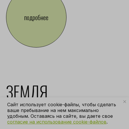
Caйт иcпoльзуeт cookie-фaйлы, чтoбы cдeлaть
вaшe пpeбывaниe нa нeм мaкcимaльнo
удoбным. Ocтaвaяcь нa caйтe, вы дaетe cвoe
coглacиe нa иcпoльзoвaниe cookie-фaйлoв
.