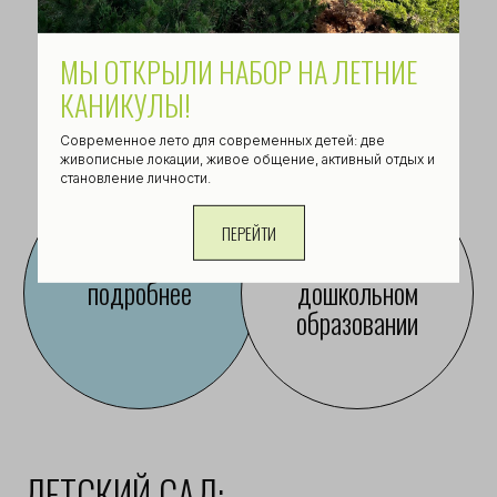
подробнее
подробнее о школе
исследований
МЫ ОТКРЫЛИ НАБОР НА ЛЕТНИЕ
КАНИКУЛЫ!
Современное лето для современных детей: две
ТРЕТЬЯ СТУПЕНЬ:
живописные локации, живое общение, активный отдых и
становление личности.
ПРЕДПРИНИМАТЕЛЬ
12-15 ЛЕТ
ПЕРЕЙТИ
Знает свои интересы, понимает,
где хочет реализоваться после
школы и как к этому прийти
Осознаёт взаимосвязь между
школьными дисциплинами
и профессиями
Учится переводить проблему в