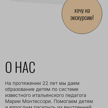
образование детям по системе
известного итальянского педагога
Марии Монтессори. Помогаем детям
и взрослым раскрыть их внутренний
потенциал, найти место для его
реализации и внести вклад
в улучшение мира.
Мы показываем детям связь изучаемых
ими предметов через проектную
деятельность и применяем полученные
знания на практике, делая упор
не только на развитие академической
базы, но и на развитие мягких навыков,
которые необходимы в любой сфере
жизни.
что такое система
подробнее о ШВО
Монтессори?