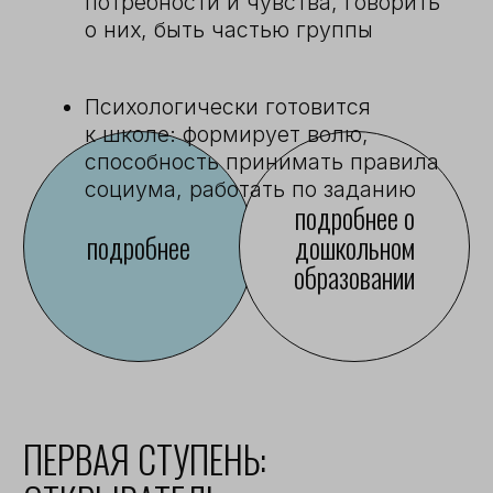
Обладает академической базой
знаний и развитыми мягкими
навыками
Имеет собственную точку зрения,
обладает критическим мышлением
Приобретает первый
профессиональный опыт через
предоставленные школой
стажировки
Знает, где хочет профессионально
реализоваться, осознанно подходит
к выбору учебного заведения
Обладает проектным мышлением
и выпускается с реализованным
стартапом
Умеет брать и нести
подробнее
подробнее о школе
ответственность за сделанный