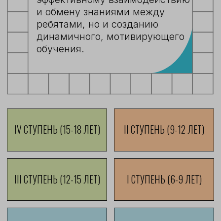
Формирует позитивное отношение
к учебе и школе
Развивает навык саморефлексии,
формирует адекватную
самооценку, благодаря
безоценочной системе
Учится справляться со своими
эмоциями и выражать их безопасно
для себя и окружающих
Развивает навык самопрезентации
и формирует портфолио докладов
подробнее
подробнее о школе
ВТОРАЯ СТУПЕНЬ: