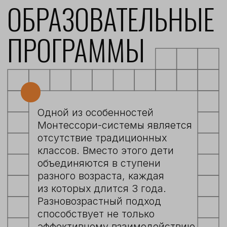
Психологически готовится
к школе: формирует волю,
способность принимать правила
социума, работать по заданию
подробнее о
подробнее
дошкольном
образовании
ПЕРВАЯ СТУПЕНЬ:
ОТКРЫВАТЕЛЬ
6-9 ЛЕТ
Удовлетворяет свою естественную
потребность в познании
окружающего мира через
разноформатное обучение