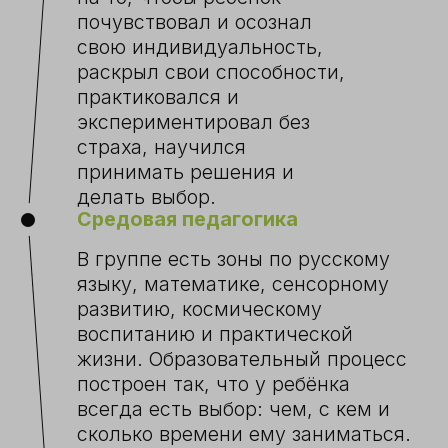
ОБРАЗОВАТЕЛЬНЫЙ
ПРОЦЕСС
В первый год
малыш знакомится с
правилами группы и тем, как работать с
Монтессори-материалами. По мере
взросления он переходит в период
социальных отношений. Именно в
возрасте 3-6 лет ребёнок учится
договариваться, ждать, уступать,
отстаивать свое мнение.
Совершенствуются и усложняются
навыки самообслуживания, появляется
желание помогать другим и ухаживать
за окружающей средой.
В течение второго года
педагоги
поощряют потребность ребёнка
проявлять больше самостоятельности и
ответственности, продолжительность