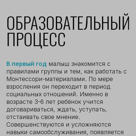
СРЕДА
МОНТЕССОРИ-САДА
ЗОНА ПРАКТИЧЕСКОЙ ЖИЗНИ
Помогает овладеть бытовыми
навыками и способствует развитию
самостоятельность и независимости
ребёнка.
Детки обслуживают себя сами и
ухаживают за окружающим
пространством: накрывают на стол,
моют посуду, готовят простые блюда,
подметают пол, пришивают пуговицы,
ухаживают за животными (черепахой
по имени Пуля) и окружающей средой.