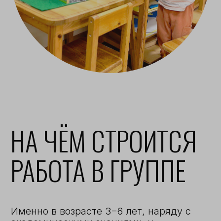
Именно в возрасте 3−6 лет, наряду с
академическими знаниями, у
дошкольников настает этап
формирования таких важных для
дальнейшей жизни «мягких»
навыков: умение сохранять
сосредоточенность и концентрацию,
планировать своё время, работать в
команде, договариваться и доводить
дело до конца.
Научно доказано, что дети, которые
посещали детский сад по методике
Монтессори, в результате становятся
более самостоятельными,
необыкновенно адаптивными,
умеющими работать индивидуально
и в группе, способными делать
выбор и организовывать свое время.
Всё дело в оптимально
организованной среде.
Разновозрастные группы
В методе Монтессори соблюдается