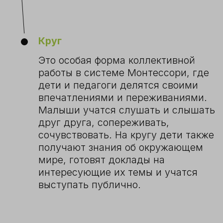
его работы увеличивается.
Третий и четвертый год
наиболее
важны для ребёнка, ведь в это время
синтезируется весь его полученный
опыт: возрастает уверенность в себе,
малыш становится учителем, дающим
уроки младшим детям группы! Он
начинает познавать мир абстрактного:
географии, математики и языков.