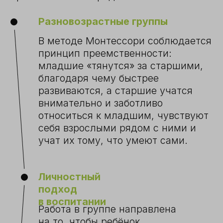
языку, математике, сенсорному
развитию, космическому
воспитанию и практической
жизни. Образовательный процесс
построен так, что у ребёнка
всегда есть выбор: чем, с кем и
сколько времени ему заниматься.
Круг
Это особая форма коллективной
работы в системе Монтессори, где
дети и педагоги делятся своими
впечатлениями и переживаниями.
Малыши учатся слушать и слышать
друг друга, сопереживать,
сочувствовать. На кругу дети также
получают знания об окружающем
мире, готовят доклады на
интересующие их темы и учатся
выступать публично.