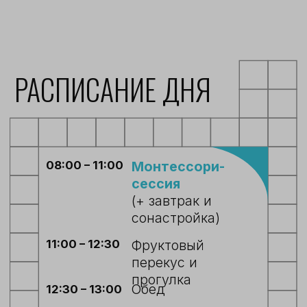
1. СВЯЗАТЬСЯ С НАМИ
Вы можете сделать это
любым
удобным для вас способом
:
позвонить по телефону или
оставить заявку
Мы ответим на интересующие вас
вопросы и договоримся о встрече
+7 (495) 260-83-25
2. ПОСЕТИТЬ ЭКСКУРСИЮ
ПО САДУ И ПОЗНАКОМИТЬСЯ
С ВЕДУЩИМ ПЕДАГОГОМ
Во время экскурсии вы имеете
возможность изучить пространство
детского сада, увидеть, как отражается
наш образовательный подход в среде,
познакомиться с ведущим педагогом
выбранного направления и задать ему