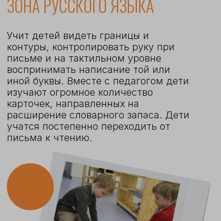
(+ завтрак и
сонастройка)
11:00 – 12:30
Фруктовый
перекус и
прогулка
Обед
12:30 – 13:00
Отдых и сон
13:30 – 15:30
Полдник
15:15 – 15:45
15:45 – 17:00
Дополнительные
занятия
Ужин
17:00 – 17:15
Прогулка
17:15 – 19:00
Мы встречаем детей в 8.00,
завтракаем и ведём с ними
беседы о том, что они делали
накануне вечером, или как
прошло их утро (это и есть со-
настройка).