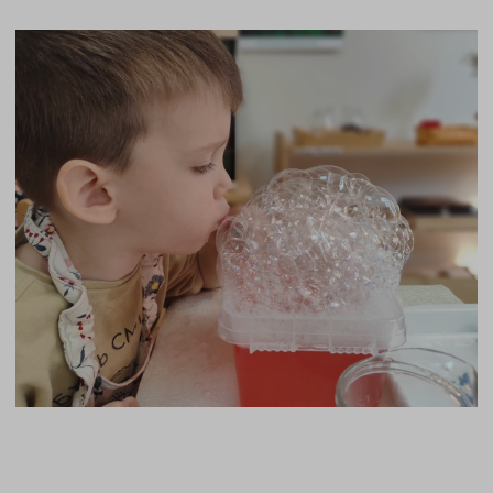
стереогностическое чувство.
В дальнейшем это ведет не только к
более полному пониманию мира, но
значительно расширяет словарный
запас ребёнка, помогая ему детально
описывать предметы и собственные
ощущения: «Что звучит громче?», «Что
ощущается холоднее, а что — теплее?»