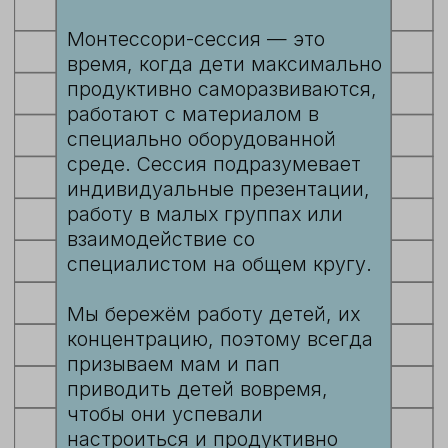
Перед поступлением вы
можете прийти с ребенком на
индивидуальное пробное
занятие, чтобы познакомиться
с педагогами и
пространством, а также задать
все интересующие вас
вопросы.
Стоимость посещения
группы «Монтессори» —
от
64 000 ₽
в месяц.
подать заявку на
поступление