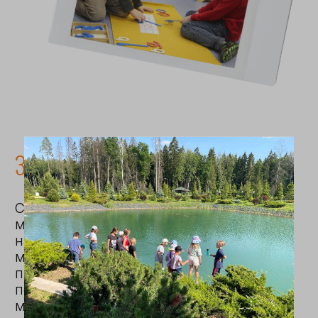
Монтессори-сессия — это
время, когда дети максимально
продуктивно саморазвиваются,
работают с материалом в
специально оборудованной
среде. Сессия подразумевает
индивидуальные презентации,
работу в малых группах или
взаимодействие со
специалистом на общем кругу.
Мы бережём работу детей, их
концентрацию, поэтому всегда
призываем мам и пап
приводить детей вовремя,
чтобы они успевали
настроиться и продуктивно
работать с материалами в
течение Монтессори-сессии.