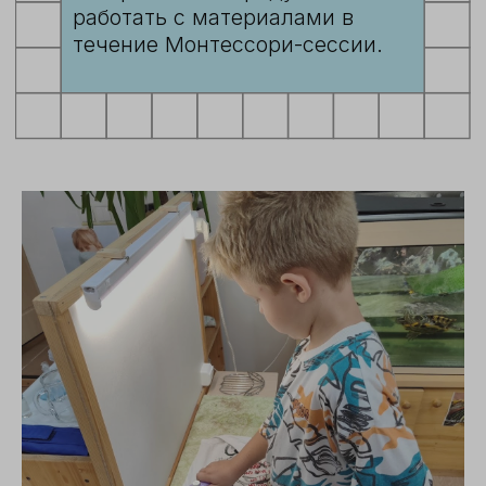
КОНТАКТЫ
телефон
8 (495) 260-83-25
почта
montessori.sad@gmail.com
адрес отделения Азарово
Азарово Северное, деревня
Семёнково, ул. Сиреневая, 2