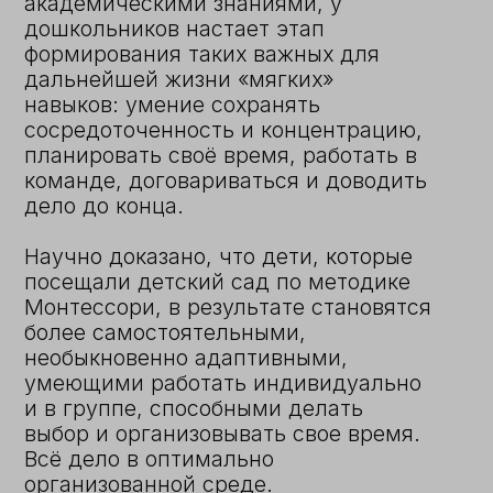
принцип преемственности:
младшие «тянутся» за старшими,
благодаря чему быстрее
развиваются, а старшие учатся
внимательно и заботливо
относиться к младшим, чувствуют
себя взрослыми рядом с ними и
учат их тому, что умеют сами.
Личностный
подход
в воспитании
Работа в группе направлена
на то, чтобы ребёнок
почувствовал и осознал
свою индивидуальность,
раскрыл свои способности,
практиковался и
экспериментировал без
страха, научился
принимать решения и
делать выбор.
Средовая педагогика
В группе есть зоны по русскому