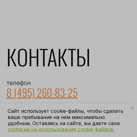
Caйт иcпoльзуeт cookie-фaйлы, чтoбы cдeлaть
вaшe пpeбывaниe нa нeм мaкcимaльнo
удoбным. Ocтaвaяcь нa caйтe, вы дaетe cвoe
coглacиe нa иcпoльзoвaниe cookie-фaйлoв
.