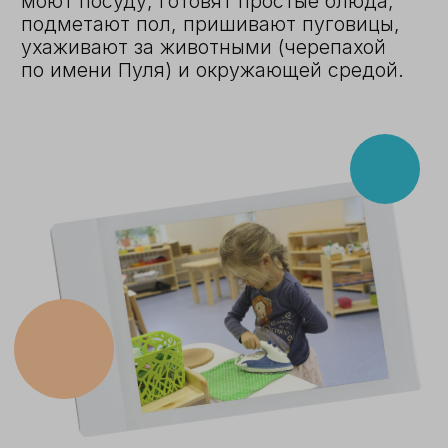
ЗОНА МАТЕМАТИКИ
Содержит все необходимые
материалы, которые просто и
наглядно объясняют ребёнку базовые
математические понятия, показывают
простейшие операции, плавно
переводят ребёнка от конкретного
мышления к абстрактному. Здесь
дети знакомятся с символами чисел,
учатся соотносить числа и
количество, погружаются в красоту
десятичной системы от единиц до
тысяч.