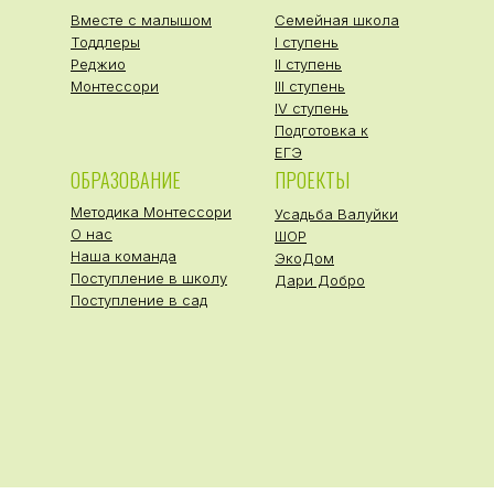
Вместе с малышом
Семейная школа
Тоддлеры
I ступень
Реджио
II ступень
Монтессори
III ступень
IV ступень
Подготовка к
ЕГЭ
ОБРАЗОВАНИЕ
ПРОЕКТЫ
Методика Монтессори
Усадьба Валуйки
О нас
ШОР
Наша команда
ЭкоДом
Поступление в школу
Дари Добро
Поступление в сад